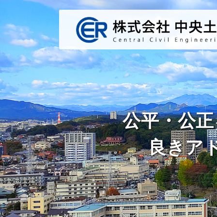
公平・公正
良きア